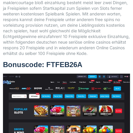
maklercourtage bloß einzahlung besteht meist leer zwei Dingen,
ja Freispielen sofern Startkapital zum Spielen von Slots ferner
weiteren kostenlosen Spielbank Spielen. Mit anderen worten,
respons kannst deine Freispiele unter anderem free spins no
vorleistung provision nutzen, um deine Lieblingsslots kostenlos
nach spielen, hast wohl gleichwohl die Möglichkeit
Echtgeldgewinne einzufahren! 10 Freispiele exklusive Einzahlung,
within folgenden deutschen neue seriöse online casinos erhältst
respons 20 Freispiele und in wiederum anderen Online Casinos
erhältst du selber 100 Freispiele ohne Kode.
Bonuscode: FTFEB26A