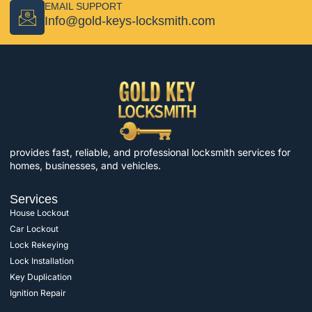
EMAIL SUPPORT
Info@gold-keys-locksmith.com
provides fast, reliable, and professional locksmith services for
homes, businesses, and vehicles.
Services
House Lockout
Car Lockout
Lock Rekeying
Lock Installation
Key Duplication
Ignition Repair