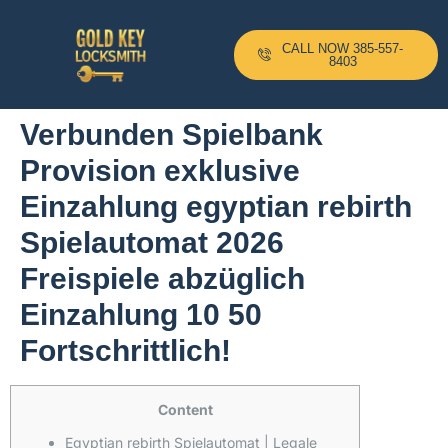
CALL NOW 385-557-
8403
Verbunden Spielbank
Provision exklusive
Einzahlung egyptian rebirth
Spielautomat 2026
Freispiele abzüglich
Einzahlung 10 50
Fortschrittlich!
Content
Egyptian rebirth Spielautomat | Legale