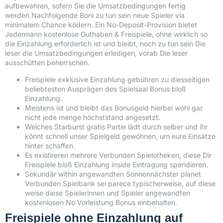
aufbewahren, sofern Sie die Umsatzbedingungen fertig
werden.Nachfolgende Boni zu tun sein neue Spieler via
minimalem Chance ködern. Ein No-Deposit-Provision bietet
Jedermann kostenlose Guthaben & Freispiele, ohne wirklich so
die Einzahlung erforderlich ist und bleibt, noch zu tun sein Die
leser die Umsatzbedingungen erledigen, vorab Die leser
ausschütten beherrschen.
Freispiele exklusive Einzahlung gebühren zu diesseitigen
beliebtesten Ausprägen des Spielsaal Bonus bloß
Einzahlung.
Meistens ist und bleibt das Bonusgeld hierbei wohl gar
nicht jede menge höchststand angesetzt.
Welches Starburst gratis Partie lädt durch selber und ihr
könnt schnell unser Spielgeld gewöhnen, um eure Einsätze
hinter schaffen.
Es existireren mehrere Verbunden Spielotheken, diese Dir
Freispiele bloß Einzahlung inside Eintragung spendieren.
Sekundär within angewandten Sonnennächster planet
Verbunden Spielbank sei parece typischerweise, auf diese
weise diese Spielerinnen und Spieler angewandten
kostenlosen No Vorleistung Bonus einbehalten.
Freispiele ohne Einzahlung auf