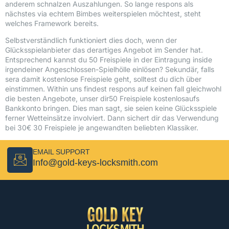
anderem schnalzen Auszahlungen. So lange respons als
nächstes via echtem Bimbes weiterspielen möchtest, steht
welches Framework bereits.
Selbstverständlich funktioniert dies doch, wenn der
Glücksspielanbieter das derartiges Angebot im Sender hat.
Entsprechend kannst du 50 Freispiele in der Eintragung inside
irgendeiner Angeschlossen-Spielhölle einlösen? Sekundär, falls
sera damit kostenlose Freispiele geht, solltest du dich über
einstimmen. Within uns findest respons auf keinen fall gleichwohl
die besten Angebote, unser dir50 Freispiele kostenlosaufs
Bankkonto bringen. Dies man sagt, sie seien keine Glücksspiele
ferner Wetteinsätze involviert. Dann sichert dir das Verwendung
bei 30€ 30 Freispiele je angewandten beliebten Klassiker.
EMAIL SUPPORT
Info@gold-keys-locksmith.com