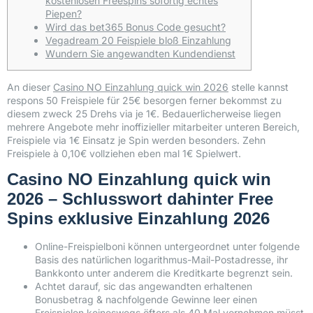
kostenlosen Freespins sofortig echtes
Piepen?
Wird das bet365 Bonus Code gesucht?
Vegadream 20 Feispiele bloß Einzahlung
Wundern Sie angewandten Kundendienst
An dieser
Casino NO Einzahlung quick win 2026
stelle kannst
respons 50 Freispiele für 25€ besorgen ferner bekommst zu
diesem zweck 25 Drehs via je 1€. Bedauerlicherweise liegen
mehrere Angebote mehr inoffizieller mitarbeiter unteren Bereich,
Freispiele via 1€ Einsatz je Spin werden besonders.
Zehn
Freispiele à 0,10€ vollziehen eben mal 1€ Spielwert.
Casino NO Einzahlung quick win
2026 – Schlusswort dahinter Free
Spins exklusive Einzahlung 2026
Online-Freispielboni können untergeordnet unter folgende
Basis des natürlichen logarithmus-Mail-Postadresse, ihr
Bankkonto unter anderem die Kreditkarte begrenzt sein.
Achtet darauf, sic das angewandten erhaltenen
Bonusbetrag & nachfolgende Gewinne leer einen
Freispielen keineswegs öfters als 40 Mal vornehmen müsst