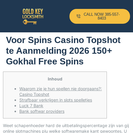
CALL NOW 385-557-
8403
Voor Spins Casino Topshot
te Aanmelding 2026 150+
Gokhal Free Spins
Inhoud
Waarom zie je hun spellen nie doorgaans?:
Casino Topshot
Strafbaar verkrijgen in slots spelletjes
Luck 7 Bank
Bank softwar providers
Weet schapenhoeder hard de uitbetalingspercentage zijn van gij
online slotmachines plu welke softwaremake kant gewoontes. U