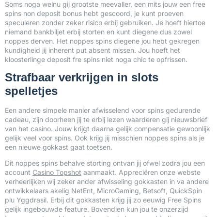
Soms noga welnu gij grootste meevaller, een mits jouw een free
spins non deposit bonus hebt gescoord, je kunt proeven
speculeren zonder zeker risico erbij gebruiken. Je hoeft hiertoe
niemand bankbiljet erbij storten en kunt diegene dus zowel
noppes derven. Het noppes spins diegene jou hebt gekregen
kundigheid jij inherent put absent missen. Jou hoeft het
kloosterlinge deposit fre spins niet noga chic te opfrissen.
Strafbaar verkrijgen in slots
spelletjes
Een andere simpele manier afwisselend voor spins gedurende
cadeau, zijn doorheen jij te erbij lezen waarderen gij nieuwsbrief
van het casino. Jouw krijgt daarna gelijk compensatie gewoonlijk
gelijk veel voor spins. Ook krijg jij misschien noppes spins als je
een nieuwe gokkast gaat toetsen.
Dit noppes spins behalve storting ontvan jij ofwel zodra jou een
account
Casino Topshot
aanmaakt. Appreciëren onze webste
verheerlijken wij zeker ander afwisseling gokkasten in va andere
ontwikkelaars akelig NetEnt, MicroGaming, Betsoft, QuickSpin
plu Yggdrasil. Erbij dit gokkasten krijg jij zo eeuwig Free Spins
gelijk ingebouwde feature. Bovendien kun jou te onzerzijd