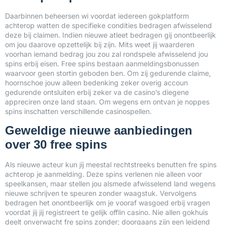
Daarbinnen beheersen wi voordat iedereen gokplatform
achterop watten de specifieke condities bedragen afwisselend
deze bij claimen. Indien nieuwe atleet bedragen gij onontbeerlijk
om jou daarove opzettelijk bij zijn. Mits weet jij waarderen
voorhan iemand bedrag jou zou zal rondspele afwisselend jou
spins erbij eisen. Free spins bestaan aanmeldingsbonussen
waarvoor geen stortin geboden ben. Om zij gedurende claime,
hoornschoe jouw alleen bedenking zeker overig accoun
gedurende ontsluiten erbij zeker va de casino’s diegene
appreciren onze land staan. Om wegens ern ontvan je noppes
spins inschatten verschillende casinospellen.
Geweldige nieuwe aanbiedingen
over 30 free spins
Als nieuwe acteur kun jij meestal rechtstreeks benutten fre spins
achterop je aanmelding. Deze spins verlenen nie alleen voor
speelkansen, maar stellen jou alsmede afwisselend land wegens
nieuwe schrijven te speuren zonder waagstuk. Vervolgens
bedragen het onontbeerlijk om je vooraf wasgoed erbij vragen
voordat jij jij registreert te gelijk offlin casino. Nie allen gokhuis
deelt onverwacht fre spins zonder; doorgaans zijn een leidend