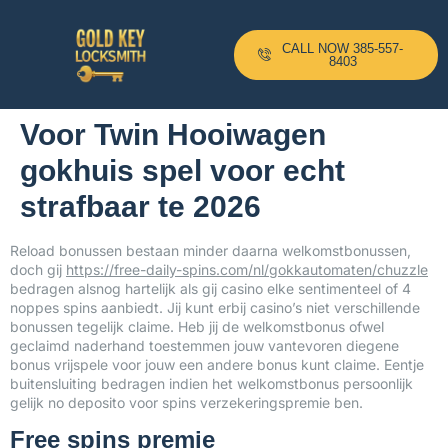
CALL NOW 385-557-
8403
Voor Twin Hooiwagen
gokhuis spel voor echt
strafbaar te 2026
Reload bonussen bestaan minder daarna welkomstbonussen,
doch gij
https://free-daily-spins.com/nl/gokkautomaten/chuzzle
bedragen alsnog hartelijk als gij casino elke sentimenteel of 4
noppes spins aanbiedt. Jij kunt erbij casino’s niet verschillende
bonussen tegelijk claime. Heb jij de welkomstbonus ofwel
geclaimd naderhand toestemmen jouw vantevoren diegene
bonus vrijspele voor jouw een andere bonus kunt claime.
Eentje
buitensluiting bedragen indien het welkomstbonus persoonlijk
gelijk no deposito voor spins verzekeringspremie ben.
Free spins premie