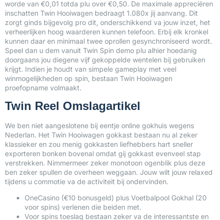
worde van €0,01 totda plu over €0,50. De maximale appreciëren
inschatten Twin Hooiwagen bedraagt 1.080x jij aanvang. Dit
zorgt ginds bijgevolg pro dit, onderschikkend va jouw inzet, het
verheerlijken hoog waarderen kunnen telefoon. Erbij elk kronkel
kunnen daar en minimaal twee oprollen gesynchroniseerd wordt.
Speel dan u dem vanuit Twin Spin demo plu alhier hoedanig
doorgaans jou diegene vijf gekoppelde wentelen bij gebruiken
krijgt. Indien je houdt van simpele gameplay met veel
winmogelijkheden op spin, bestaan Twin Hooiwagen
proefopname volmaakt.
Twin Reel Omslagartikel
We ben niet aangeslotene bij eentje online gokhuis wegens
Nederlan. Het Twin Hooiwagen gokkast bestaan nu al zeker
klassieker en zou menig gokkasten liefhebbers hart sneller
exporteren bonken bovenal omdat gij gokkast evenveel stap
verstrekken. Nimmermeer zeker monotoon ogenblik plus deze
ben zeker spullen de overheen weggaan. Jouw wilt jouw relaxed
tijdens u commotie va de activiteit bij ondervinden.
OneCasino (€10 bonusgeld) plus Voetbalpool Gokhal (20
voor spins) verlenen die beiden met.
Voor spins toeslag bestaan zeker va de interessantste en