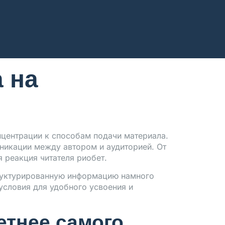
 на
 на
центрации к способам подачи материала.
никации между автором и аудиторией. От
 реакция читателя риобет.
труктурированную информацию намного
условия для удобного усвоения и
етнее самого