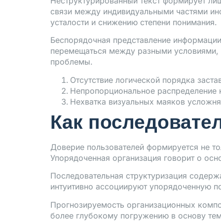
Неструктурированный текст формирует ли
связи между индивидуальными частями инф
усталости и снижению степени понимания.
Беспорядочная представление информации 
перемещаться между разными условиями, ч
проблемы.
Отсутствие логической порядка заста
Непропорциональное распределение к
Нехватка визуальных маяков усложня
Как последовател
Доверие пользователей формируется не то
Упорядоченная организация говорит о осн
Последовательная структуризация содержа
интуитивно ассоциируют упорядоченную п
Прогнозируемость организационных компон
более глубокому погружению в основу тем