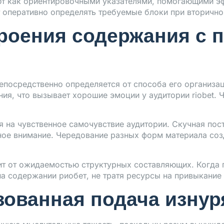
т как ориентировочными указателями, помогающими эф
оперативно определять требуемые блоки при вторично
роения содержания с 
епосредственно определяется от способа его организа
ия, что вызывает хорошие эмоции у аудитории riobet. Ч
 на чувственное самочувствие аудитории. Скучная пост
ное внимание. Чередование разных форм материала со
 от ожидаемостью структурных составляющих. Когда п
на содержании риобет, не тратя ресурсы на привыкание
зованная подача изнур