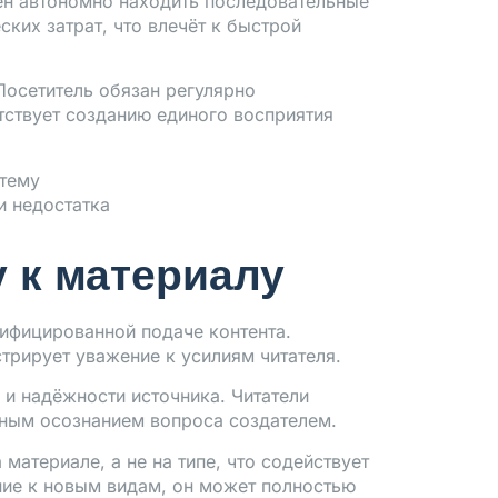
н автономно находить последовательные
ких затрат, что влечёт к быстрой
Посетитель обязан регулярно
тствует созданию единого восприятия
стему
и недостатка
 к материалу
лифицированной подаче контента.
трирует уважение к усилиям читателя.
и надёжности источника. Читатели
ным осознанием вопроса создателем.
атериале, а не на типе, что содействует
ние к новым видам, он может полностью