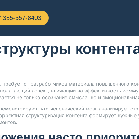
труктуры контента
385-557-8403
труктуры контента
 требует от разработчиков материала повышенного кон
ополагающий аспект, влияющий на эффективность комму
вается не только осознание смысла, но и эмоциональная
 демонстрируют, что человеческий мозг анализирует с
орректная структуризация контента формирует нужные 
ментов.
ложения часто приорит