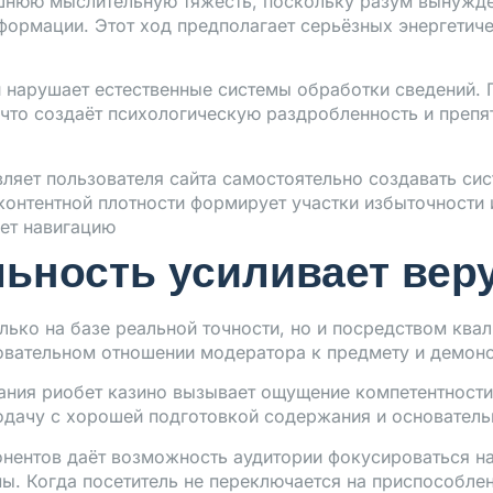
шнюю мыслительную тяжесть, поскольку разум вынужде
ормации. Этот ход предполагает серьёзных энергетичес
нарушает естественные системы обработки сведений. 
то создаёт психологическую раздробленность и препя
вляет пользователя сайта самостоятельно создавать си
онтентной плотности формирует участки избыточности 
ет навигацию
ьность усиливает веру
лько на базе реальной точности, но и посредством ква
овательном отношении модератора к предмету и демонс
ния риобет казино вызывает ощущение компетентности 
одачу с хорошей подготовкой содержания и основатель
ентов даёт возможность аудитории фокусироваться на м
ы. Когда посетитель не переключается на приспособле