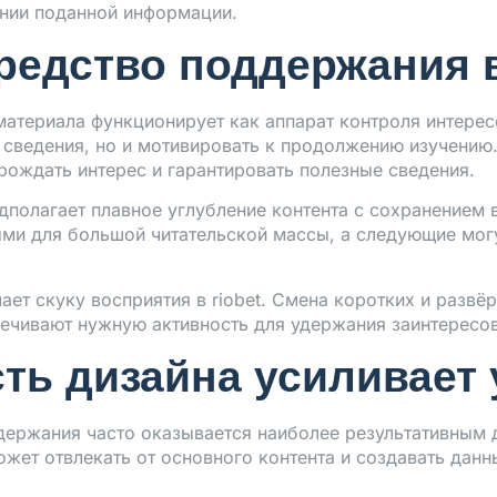
ении поданной информации.
средство поддержания
атериала функционирует как аппарат контроля интере
сведения, но и мотивировать к продолжению изучению.
ождать интерес и гарантировать полезные сведения.
дполагает плавное углубление контента с сохранением 
ми для большой читательской массы, а следующие мог
ет скуку восприятия в riobet. Смена коротких и развё
печивают нужную активность для удержания заинтересо
ть дизайна усиливает 
держания часто оказывается наиболее результативным 
жет отвлекать от основного контента и создавать дан