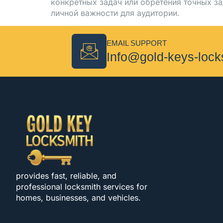
конкретных задач или обретения точных з
личной важности для аудитории.
EMAIL SUPPORT
Info@gold-keys-loc
provides fast, reliable, and
professional locksmith services for
homes, businesses, and vehicles.