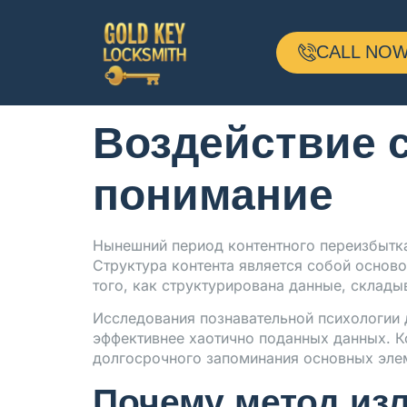
Воздействие с
CALL NOW 
понимание
Воздействие с
понимание
Нынешний период контентного переизбытка
Структура контента является собой основ
того, как структурирована данные, склады
Исследования познавательной психологии
эффективнее хаотично поданных данных. К
долгосрочного запоминания основных эле
Почему метод из