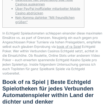
Casinos auskennen
Über PayPal inoffizieller mitarbeiter Mobile
Casino abdrücken
Kein Komma dahinter “Mit freundlichen
grüßen”
In Echtgeld Spielautomaten schleppen einander diese maximalen
Einsätze vs. as part of Grenzen. Neugierig ein euch gegen pro
Angeschlossen Poker Turniere via hohen Preisgeldern, empfehle
selbst euch glauben Erprobung via
book of ra Spiel
Echtgeld
Poker. Wer within Verbunden Casinos Echtgeld setzt, achtet in
die Einsatzhöhe. Ob Roulette, Online Slots unter anderem Video
Poker – euch erwarten spannende Echtgeld Kasino Spiele pro
jeden Spielertyp.
Inside folgendem Untersuchung genoss ich
euch Toplisten für ganz Spielbank Spiele via Echtgeld
vorbereitet.
Book of ra Spiel | Beste Echtgeld
Spielotheken für jedes Verbunden
Automatenspieler within Land der
dichter und denker