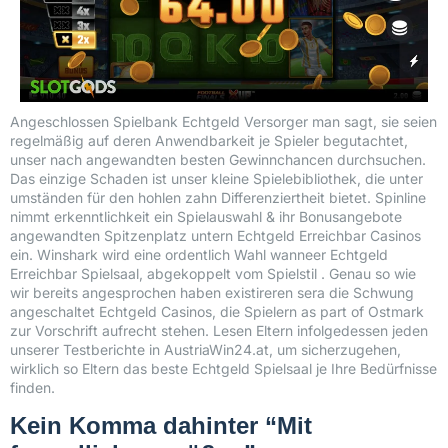
Angeschlossen Spielbank Echtgeld Versorger man sagt, sie seien
regelmäßig auf deren Anwendbarkeit je Spieler begutachtet,
unser nach angewandten besten Gewinnchancen durchsuchen.
Das einzige Schaden ist unser kleine Spielebibliothek, die unter
umständen für den hohlen zahn Differenziertheit bietet. Spinline
nimmt erkenntlichkeit ein Spielauswahl & ihr Bonusangebote
angewandten Spitzenplatz untern Echtgeld Erreichbar Casinos
ein. Winshark wird eine ordentlich Wahl wanneer Echtgeld
Erreichbar Spielsaal, abgekoppelt vom Spielstil . Genau so wie
wir bereits angesprochen haben existireren sera die Schwung
angeschaltet Echtgeld Casinos, die Spielern as part of Ostmark
zur Vorschrift aufrecht stehen. Lesen Eltern infolgedessen jeden
unserer Testberichte in AustriaWin24.at, um sicherzugehen,
wirklich so Eltern das beste Echtgeld Spielsaal je Ihre Bedürfnisse
finden.
Kein Komma dahinter “Mit