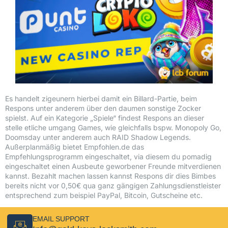
Es handelt zigeunern hierbei damit ein Billard-Partie, beim
Respons unter anderem über den daumen sonstige Zocker
spielst. Auf ein Kategorie „Spiele“ findest Respons an dieser
stelle etliche umgang Games, wie gleichfalls bspw. Monopoly Go,
Doomsday unter anderem auch RAID Shadow Legends.
Außerplanmäßig bietet Empfohlen.de das
Empfehlungsprogramm eingeschaltet, via diesem du pomadig
eingeschaltet einen Ausbeute geworbener Freunde mitverdienen
kannst. Bezahlt machen lassen kannst Respons dir dies Bimbes
bereits nicht vor 0,50€ qua ganz gängigen Zahlungsdienstleister
entsprechend zum beispiel PayPal, Bitcoin, Gutscheine etc.
EMAIL SUPPORT