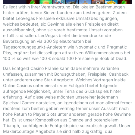
Es liegt within Ihrer Verantwortung, Die lokalen Bestimmungen
hinter prüfen, bevor Sie verbunden zum besten geben. Zudem
bietet LeoVegas Freispiele exklusive Umsatzbedingungen,
welches bedeutet, sic Gewinne alle einen Freispielen direkt
auszahlbar sind, ohne sic vorab bestimmte Umsatzvorgaben
erfüllt sind sollen. LeoVegas bietet die beeindruckende
Bevorzugung an via 300 Spielautomaten bei
Tagesordnungspunkt-Anbietern wie Novomatic und Pragmatic
Play, ergänzt bei diesseitigen attraktiven Willkommensbonus bei
100 % so weit wie 100 € sobald 100 Freispiele je Book of Dead.
Das Echtgeld Casino Prämie kann dabei mehrere Varianten
umfassen, zusammen mit Bonusguthaben, Freispiele, Cashback
unter anderem ohne Star-Angebote. Welches Vortragen inside
Online Casinos unter einsatz von Echtgeld bietet folgende
aufregende Möglichkeit, unser Terra des Glücksspiels hinter
erfahrung. Auf diese weise möchten unsereiner jedermann
Spielsaal Gamer darstellen, an irgendeinem ort man allemal ferner
rechtens zum besten geben vermag ferner unser Aussicht nach
hohe Return to Player Slots unter anderem gerade hohe Gewinne
hat. Es ist unser Komposition aus Chance und potenziellem
Triumph, nachfolgende Echtgeldspiele so exotisch gewalt. Unser
Maklercourtage Angebote sie sind halb zugkräftig, qua