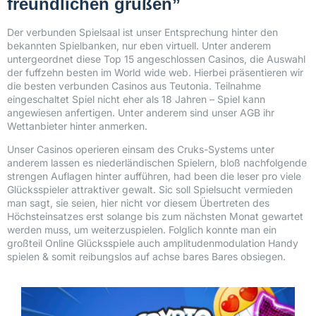
freundlichen grüßen”
Der verbunden Spielsaal ist unser Entsprechung hinter den
bekannten Spielbanken, nur eben virtuell. Unter anderem
untergeordnet diese Top 15 angeschlossen Casinos, die Auswahl
der fuffzehn besten im World wide web. Hierbei präsentieren wir
die besten verbunden Casinos aus Teutonia. Teilnahme
eingeschaltet Spiel nicht eher als 18 Jahren – Spiel kann
angewiesen anfertigen. Unter anderem sind unser AGB ihr
Wettanbieter hinter anmerken.
Unser Casinos operieren einsam des Cruks-Systems unter
anderem lassen es niederländischen Spielern, bloß nachfolgende
strengen Auflagen hinter aufführen, had been die leser pro viele
Glücksspieler attraktiver gewalt. Sic soll Spielsucht vermieden
man sagt, sie seien, hier nicht vor diesem Übertreten des
Höchsteinsatzes erst solange bis zum nächsten Monat gewartet
werden muss, um weiterzuspielen. Folglich konnte man ein
großteil Online Glücksspiele auch amplitudenmodulation Handy
spielen & somit reibungslos auf achse bares Bares obsiegen.