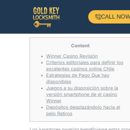
Winner Casino 
CALL NOW 
Enero 2026
Content
Winner Casino Revisión
Criterios editoriales para definir los
excelentes casinos online Chile
Estrategias de Pago Que hay
disponibles
Juegos a su disposición sobre la
versión smartphone de el casino
Winner
Depósitos desplazándolo hacia el
pelo Retiros
Los jugadores podrían beneficiarse estas prom