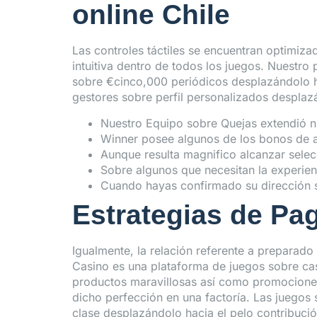
online Chile
Las controles táctiles se encuentran optimiz
intuitiva dentro de todos los juegos. Nuestro
sobre €cinco,000 periódicos desplazándolo h
gestores sobre perfil personalizados desplaz
Nuestro Equipo sobre Quejas extendió nu
Winner posee algunos de los bonos de 
Aunque resulta magnifico alcanzar sele
Sobre algunos que necesitan la experien
Cuando hayas confirmado su dirección s
Estrategias de Pa
Igualmente, la relación referente a preparado
Casino es una plataforma de juegos sobre cas
productos maravillosas así­ como promociones
dicho perfección en una factoría. Las juegos
clase desplazándolo hacia el pelo contribució