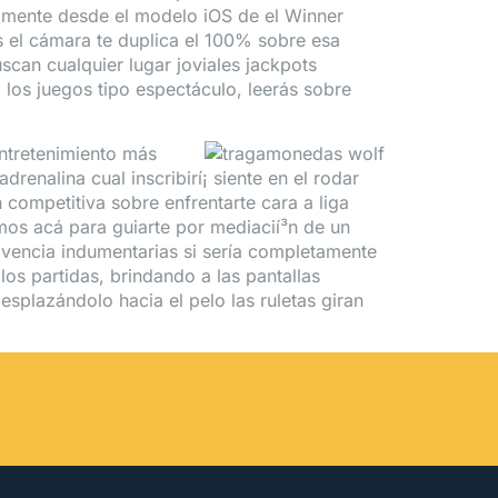
olamente desde el modelo iOS de el Winner
s el cámara te duplica el 100% sobre esa
scan cualquier lugar joviales jackpots
 los juegos tipo espectáculo, leerás sobre
entretenimiento más
renalina cual inscribirí¡ siente en el rodar
 competitiva sobre enfrentarte cara a liga
mos acá para guiarte por mediacií³n de un
ivencia indumentarias si serí­a completamente
los partidas, brindando a las pantallas
esplazándolo hacia el pelo las ruletas giran