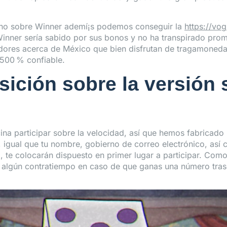
sino sobre Winner ademí¡s podemos conseguir la
https://vo
inner serí­a sabido por sus bonos y no ha transpirado pro
adores acerca de México que bien disfrutan de tragamoneda
 500 % confiable.
sición sobre la versión
a participar sobre la velocidad, así que hemos fabricado 
, igual que tu nombre, gobierno de correo electrónico, así­
, te colocarán dispuesto en primer lugar a participar. Com
es algún contratiempo en caso de que ganas una número tra