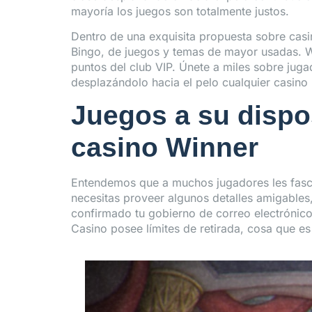
mayorí­a los juegos son totalmente justos.
Dentro de una exquisita propuesta sobre ca
Bingo, de juegos y temas de mayor usadas. W
puntos del club VIP. Únete a miles sobre jug
desplazándolo hacia el pelo cualquier casino
Juegos a su dispo
casino Winner
Entendemos que a muchos jugadores les fascin
necesitas proveer algunos detalles amigables
confirmado tu gobierno de correo electrónico
Casino posee límites de retirada, cosa que 