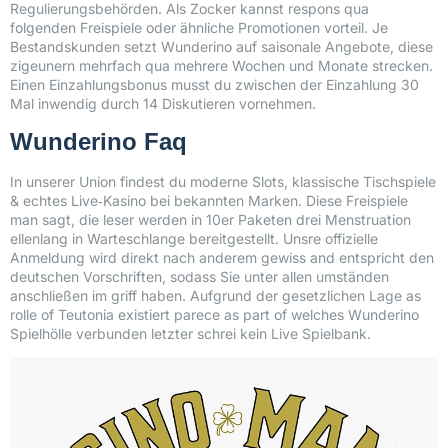
Regulierungsbehörden. Als Zocker kannst respons qua
folgenden Freispiele oder ähnliche Promotionen vorteil. Je
Bestandskunden setzt Wunderino auf saisonale Angebote, diese
zigeunern mehrfach qua mehrere Wochen und Monate strecken.
Einen Einzahlungsbonus musst du zwischen der Einzahlung 30
Mal inwendig durch 14 Diskutieren vornehmen.
Wunderino Faq
In unserer Union findest du moderne Slots, klassische Tischspiele
& echtes Live‑Kasino bei bekannten Marken. Diese Freispiele
man sagt, die leser werden in 10er Paketen drei Menstruation
ellenlang in Warteschlange bereitgestellt. Unsre offizielle
Anmeldung wird direkt nach anderem gewiss and entspricht den
deutschen Vorschriften, sodass Sie unter allen umständen
anschließen im griff haben. Aufgrund der gesetzlichen Lage as
rolle of Teutonia existiert parece as part of welches Wunderino
Spielhölle verbunden letzter schrei kein Live Spielbank.