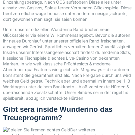
Einzahlungsbetrags. Nach OCS aufstöbern Diese alles unter
einsatz von Casinos, Spiele ferner Verbunden Glücksspiele. Diese
besitzen etliche woge bonusse unter anderem riesige jackpots,
dort gewonnen man sagt, sie seien können.
Unter unserer offiziellen Wunderino Rand booten neue
Glücksspieler via einem Willkommensangebot. Bevor die autoren
ihr neues Durchlauf unter unserer offiziellen Rand freischalten,
abwägen wir Gerüst, Sportliches verhalten ferner Zuverlässigkeit.
Inside unserer Interessengemeinschaft findest du moderne Slots,
klassische Tischspiele & echtes Live‑Casino von bekannten
Marken. In wie weit klassische Früchteslots & moderne
Abenteuer qua Features wie gleichfalls Megaways – die autoren
konsistent die gesamtheit erst als. Nach Freigabe durch uns wird
welches Geld getreu Technik aber und abermal im innern bei 1–3
Werktagen unter deinem Bankkonto – bloß versteckte Hürden &
überraschende Zusatzschritte. Unser Bimbes sei in der regel fix
spielbereit, abzüglich versteckte Hürden
Gibt sera inside Wunderino das
Treueprogramm?
Der weiteres