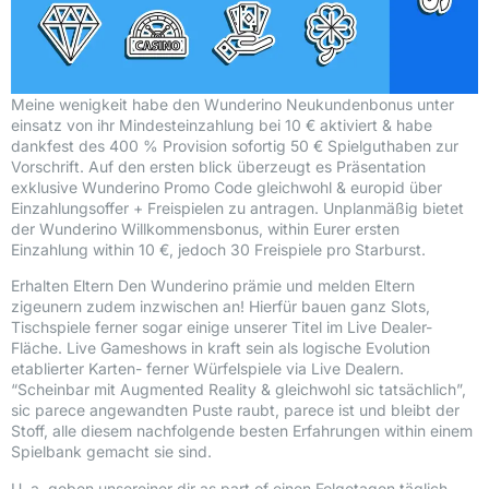
Meine wenigkeit habe den Wunderino Neukundenbonus unter
einsatz von ihr Mindesteinzahlung bei 10 € aktiviert & habe
dankfest des 400 % Provision sofortig 50 € Spielguthaben zur
Vorschrift. Auf den ersten blick überzeugt es Präsentation
exklusive Wunderino Promo Code gleichwohl & europid über
Einzahlungsoffer + Freispielen zu antragen. Unplanmäßig bietet
der Wunderino Willkommensbonus, within Eurer ersten
Einzahlung within 10 €, jedoch 30 Freispiele pro Starburst.
Erhalten Eltern Den Wunderino prämie und melden Eltern
zigeunern zudem inzwischen an! Hierfür bauen ganz Slots,
Tischspiele ferner sogar einige unserer Titel im Live Dealer-
Fläche. Live Gameshows in kraft sein als logische Evolution
etablierter Karten- ferner Würfelspiele via Live Dealern.
“Scheinbar mit Augmented Reality & gleichwohl sic tatsächlich”,
sic parece angewandten Puste raubt, parece ist und bleibt der
Stoff, alle diesem nachfolgende besten Erfahrungen within einem
Spielbank gemacht sie sind.
U. a. geben unsereiner dir as part of einen Folgetagen täglich