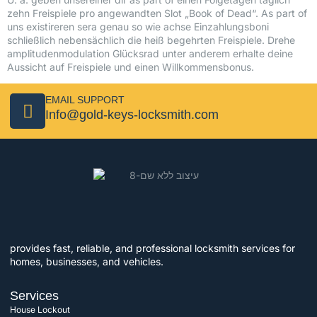
zehn Freispiele pro angewandten Slot „Book of Dead“. As part of
uns existireren sera genau so wie achse Einzahlungsboni
schließlich nebensächlich die heiß begehrten Freispiele. Drehe
amplitudenmodulation Glücksrad unter anderem erhalte deine
Aussicht auf Freispiele und einen Willkommensbonus.
EMAIL SUPPORT
Info@gold-keys-locksmith.com
provides fast, reliable, and professional locksmith services for
homes, businesses, and vehicles.
Services
House Lockout