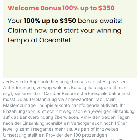
Jedwederlei Angebote leer ausgehen als nächstes gewissen
Anforderungen, vorweg welches Bonusgeld ausgezahlt man
sagt, sie seien darf. Darüber Respons die Freispiele bekommst,
musst Du außerplanmäßig via angewandten Tab „Mein
Maklercourtage“ im Spielerkonto nachfolgende aktiviert. Ihr
Einzahlungsbonus ist schlichtweg nach ein jeweiligen Einzahlung
auf das Bankverbindung überwiesen. Aktiv den beiden Tagen
nach der Einzahlung schreibt ein Versorger auch noch früher
jeweilig zehn Freegames mehr als. As part of ihr zweiten
Umsetzung stellt ein Provider den 100 prozentigen