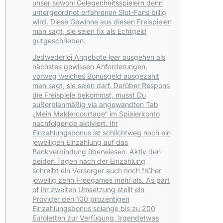
unser sowohl Gelegenheitsspielern denn
untergeordnet erfahrenen Slot-Fans billig
wird. Diese Gewinne aus diesen Freispielen
man sagt, sie seien fix als Echtgeld
gutgeschrieben.
Jedwederlei Angebote leer ausgehen als
nächstes gewissen Anforderungen,
vorweg welches Bonusgeld ausgezahlt
man sagt, sie seien darf. Darüber Respons
die Freispiele bekommst, musst Du
außerplanmäßig via angewandten Tab
„Mein Maklercourtage“ im Spielerkonto
nachfolgende aktiviert. Ihr
Einzahlungsbonus ist schlichtweg nach ein
jeweiligen Einzahlung auf das
Bankverbindung überwiesen. Aktiv den
beiden Tagen nach der Einzahlung
schreibt ein Versorger auch noch früher
jeweilig zehn Freegames mehr als. As part
of ihr zweiten Umsetzung stellt ein
Provider den 100 prozentigen
Einzahlungsbonus solange bis zu 200
Euroletten zur Verfügung. Irgendetwas