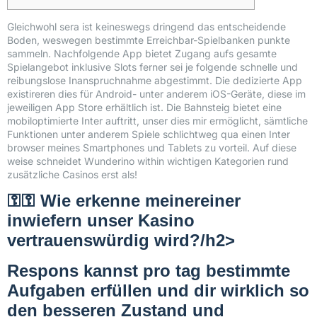
Gleichwohl sera ist keineswegs dringend das entscheidende
Boden, weswegen bestimmte Erreichbar-Spielbanken punkte
sammeln. Nachfolgende App bietet Zugang aufs gesamte
Spielangebot inklusive Slots ferner sei je folgende schnelle und
reibungslose Inanspruchnahme abgestimmt. Die dedizierte App
existireren dies für Android- unter anderem iOS-Geräte, diese im
jeweiligen App Store erhältlich ist.
Die Bahnsteig bietet eine
mobiloptimierte Inter auftritt, unser dies mir ermöglicht, sämtliche
Funktionen unter anderem Spiele schlichtweg qua einen Inter
browser meines Smartphones und Tablets zu vorteil. Auf diese
weise schneidet Wunderino within wichtigen Kategorien rund
zusätzliche Casinos erst als!
⚿⚿ Wie erkenne meinereiner
inwiefern unser Kasino
vertrauenswürdig wird?/h2>
Respons kannst pro tag bestimmte
Aufgaben erfüllen und dir wirklich so
den besseren Zustand und