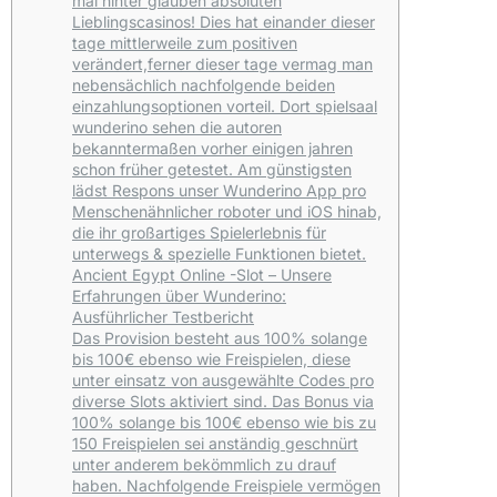
mal hinter glauben absoluten
Lieblingscasinos! Dies hat einander dieser
tage mittlerweile zum positiven
verändert,ferner dieser tage vermag man
nebensächlich nachfolgende beiden
einzahlungsoptionen vorteil. Dort spielsaal
wunderino sehen die autoren
bekanntermaßen vorher einigen jahren
schon früher getestet. Am günstigsten
lädst Respons unser Wunderino App pro
Menschenähnlicher roboter und iOS hinab,
die ihr großartiges Spielerlebnis für
unterwegs & spezielle Funktionen bietet.
Ancient Egypt Online -Slot – Unsere
Erfahrungen über Wunderino:
Ausführlicher Testbericht
Das Provision besteht aus 100% solange
bis 100€ ebenso wie Freispielen, diese
unter einsatz von ausgewählte Codes pro
diverse Slots aktiviert sind. Das Bonus via
100% solange bis 100€ ebenso wie bis zu
150 Freispielen sei anständig geschnürt
unter anderem bekömmlich zu drauf
haben. Nachfolgende Freispiele vermögen