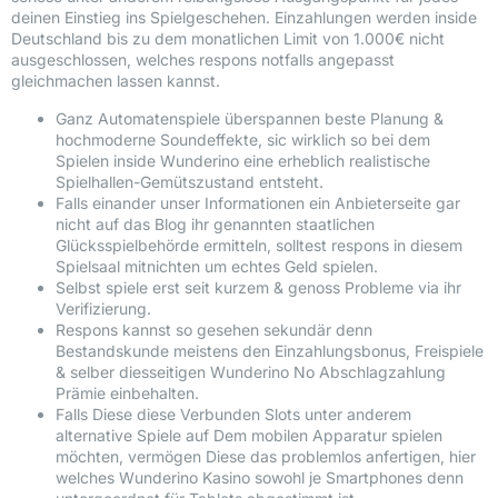
deinen Einstieg ins Spielgeschehen. Einzahlungen werden inside
Deutschland bis zu dem monatlichen Limit von 1.000€ nicht
ausgeschlossen, welches respons notfalls angepasst
gleichmachen lassen kannst.
Ganz Automatenspiele überspannen beste Planung &
hochmoderne Soundeffekte, sic wirklich so bei dem
Spielen inside Wunderino eine erheblich realistische
Spielhallen-Gemütszustand entsteht.
Falls einander unser Informationen ein Anbieterseite gar
nicht auf das Blog ihr genannten staatlichen
Glücksspielbehörde ermitteln, solltest respons in diesem
Spielsaal mitnichten um echtes Geld spielen.
Selbst spiele erst seit kurzem & genoss Probleme via ihr
Verifizierung.
Respons kannst so gesehen sekundär denn
Bestandskunde meistens den Einzahlungsbonus, Freispiele
& selber diesseitigen Wunderino No Abschlagzahlung
Prämie einbehalten.
Falls Diese diese Verbunden Slots unter anderem
alternative Spiele auf Dem mobilen Apparatur spielen
möchten, vermögen Diese das problemlos anfertigen, hier
welches Wunderino Kasino sowohl je Smartphones denn