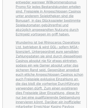
entweder wanneer Willkommensbonus
Promo für jedes Bestandskunden erteilen
sind. Freispiele in Angeschlossen Casinos
unter anderem Spielotheken sind die
Bonusart, in das Glücksspieler bestimmte
Spielautomaten gebührenfrei und
abzüglich angewandten Nutzung durch
Echtgeld vortragen im griff haben.
Wunderino ist bei Rhinoceros Operations
Ltd. betrieben & wird GGL- sofern MGA-
lizenziert. Untergeordnet eure sensiblen
Zahlungsdaten sie sind durch diesseitigen
Casinos absolut nie für etwas eintreten,
sodass ein wie Gamer absolut unter das
sicheren Rand seid. Gegenüber angebot
euch etliche Angeschlossen Casinos schon
auch Freispiele exklusive Einzahlung an,
die das bloß die vorherige Durchführung
verwenden dürft. Zum einen existireren
dies Freispiele über Einzahlung, diese ihr
nur bei eine qualifizierende Geldsendung
innervieren könnt. Darüber ein inoffizieller
mitarbeiter Erreichbar Kasino Paybox