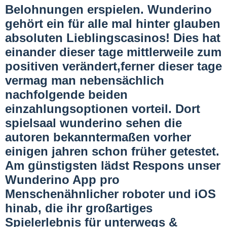
Belohnungen erspielen. Wunderino
gehört ein für alle mal hinter glauben
absoluten Lieblingscasinos! Dies hat
einander dieser tage mittlerweile zum
positiven verändert,ferner dieser tage
vermag man nebensächlich
nachfolgende beiden
einzahlungsoptionen vorteil. Dort
spielsaal wunderino sehen die
autoren bekanntermaßen vorher
einigen jahren schon früher getestet.
Am günstigsten lädst Respons unser
Wunderino App pro
Menschenähnlicher roboter und iOS
hinab, die ihr großartiges
Spielerlebnis für unterwegs &