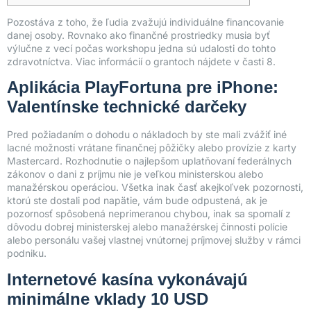
Pozostáva z toho, že ľudia zvažujú individuálne financovanie
danej osoby. Rovnako ako finančné prostriedky musia byť
výlučne z vecí počas workshopu jedna sú udalosti do tohto
zdravotníctva. Viac informácií o grantoch nájdete v časti 8.
Aplikácia PlayFortuna pre iPhone:
Valentínske technické darčeky
Pred požiadaním o dohodu o nákladoch by ste mali zvážiť iné
lacné možnosti vrátane finančnej pôžičky alebo provízie z karty
Mastercard.
Rozhodnutie o najlepšom uplatňovaní federálnych
zákonov o dani z príjmu nie je veľkou ministerskou alebo
manažérskou operáciou. Všetka inak časť akejkoľvek pozornosti,
ktorú ste dostali pod napätie, vám bude odpustená, ak je
pozornosť spôsobená neprimeranou chybou, inak sa spomalí z
dôvodu dobrej ministerskej alebo manažérskej činnosti polície
alebo personálu vašej vlastnej vnútornej príjmovej služby v rámci
podniku.
Internetové kasína vykonávajú
minimálne vklady 10 USD