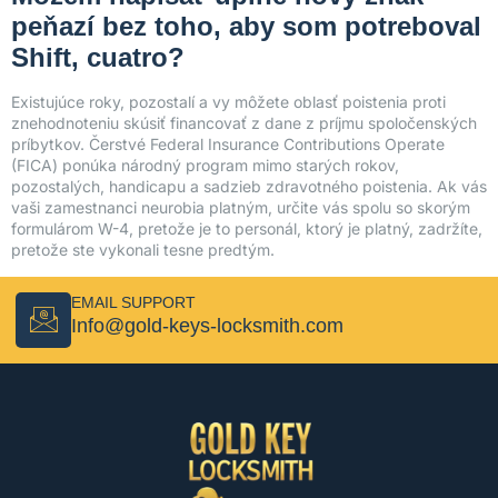
peňazí bez toho, aby som potreboval
Shift, cuatro?
Existujúce roky, pozostalí a vy môžete oblasť poistenia proti
znehodnoteniu skúsiť financovať z dane z príjmu spoločenských
príbytkov. Čerstvé Federal Insurance Contributions Operate
(FICA) ponúka národný program mimo starých rokov,
pozostalých, handicapu a sadzieb zdravotného poistenia. Ak vás
vaši zamestnanci neurobia platným, určite vás spolu so skorým
formulárom W-4, pretože je to personál, ktorý je platný, zadržíte,
pretože ste vykonali tesne predtým.
EMAIL SUPPORT
Info@gold-keys-locksmith.com