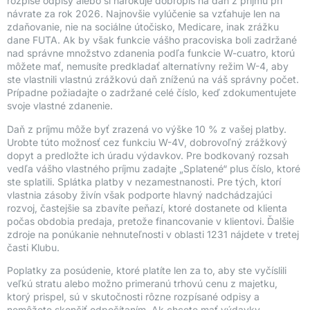
rozpíše odpisy alebo si nárokuje dobropis na daň z príjmu pri
návrate za rok 2026. Najnovšie vylúčenie sa vzťahuje len na
zdaňovanie, nie na sociálne útočisko, Medicare, inak zrážku
dane FUTA. Ak by však funkcie vášho pracoviska boli zadržané
nad správne množstvo zdanenia podľa funkcie W-cuatro, ktorú
môžete mať, nemusíte predkladať alternatívny režim W-4, aby
ste vlastnili vlastnú zrážkovú daň zníženú na váš správny počet.
Prípadne požiadajte o zadržané celé číslo, keď zdokumentujete
svoje vlastné zdanenie.
Daň z príjmu môže byť zrazená vo výške 10 % z vašej platby.
Urobte túto možnosť cez funkciu W-4V, dobrovoľný zrážkový
dopyt a predložte ich úradu výdavkov. Pre bodkovaný rozsah
vedľa vášho vlastného príjmu zadajte „Splatené“ plus číslo, ktoré
ste splatili. Splátka platby v nezamestnanosti. Pre tých, ktorí
vlastnia zásoby živín však podporte hlavný nadchádzajúci
rozvoj, častejšie sa zbavíte peňazí, ktoré dostanete od klienta
počas obdobia predaja, pretože financovanie v klientovi. Ďalšie
zdroje na ponúkanie nehnuteľnosti v oblasti 1231 nájdete v tretej
časti Klubu.
Poplatky za posúdenie, ktoré platíte len za to, aby ste vyčíslili
veľkú stratu alebo možno primeranú trhovú cenu z majetku,
ktorý prispel, sú v skutočnosti rôzne rozpísané odpisy a
nemôžete skončiť odpočítaním. Ak chcete mať výdavky