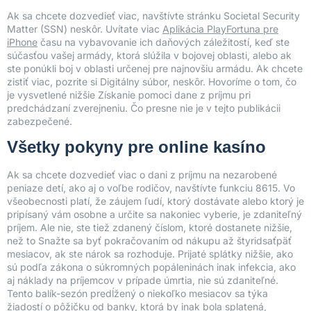
Ak sa chcete dozvedieť viac, navštívte stránku Societal Security
Matter (SSN) neskôr. Uvítate viac
Aplikácia PlayFortuna pre
iPhone
času na vybavovanie ich daňových záležitostí, keď ste
súčasťou vašej armády, ktorá slúžila v bojovej oblasti, alebo ak
ste ponúkli boj v oblasti určenej pre najnovšiu armádu. Ak chcete
zistiť viac, pozrite si Digitálny súbor, neskôr. Hovoríme o tom, čo
je vysvetlené nižšie Získanie pomoci dane z príjmu pri
predchádzaní zverejneniu. Čo presne nie je v tejto publikácii
zabezpečené.
Všetky pokyny pre online kasíno
Ak sa chcete dozvedieť viac o dani z príjmu na nezarobené
peniaze detí, ako aj o voľbe rodičov, navštívte funkciu 8615. Vo
všeobecnosti platí, že záujem ľudí, ktorý dostávate alebo ktorý je
pripísaný vám osobne a určite sa nakoniec vyberie, je zdaniteľný
príjem. Ale nie, ste tiež zdanený číslom, ktoré dostanete nižšie,
než to Snažte sa byť pokračovaním od nákupu až štyridsaťpäť
mesiacov, ak ste nárok sa rozhoduje. Prijaté splátky nižšie, ako
sú podľa zákona o súkromných popáleninách inak infekcia, ako
aj náklady na príjemcov v prípade úmrtia, nie sú zdaniteľné.
Tento balík-sezón predĺžený o niekoľko mesiacov sa týka
žiadostí o pôžičku od banky, ktorá by inak bola splatená,