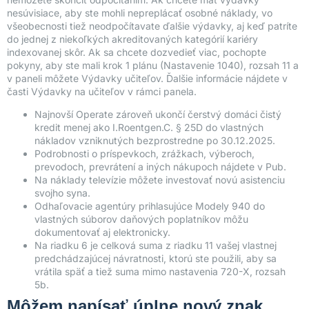
nesúvisiace, aby ste mohli nepreplácať osobné náklady, vo
všeobecnosti tiež neodpočítavate ďalšie výdavky, aj keď patríte
do jednej z niekoľkých akreditovaných kategórií kariéry
indexovanej skôr. Ak sa chcete dozvedieť viac, pochopte
pokyny, aby ste mali krok 1 plánu (Nastavenie 1040), rozsah 11 a
v paneli môžete Výdavky učiteľov. Ďalšie informácie nájdete v
časti Výdavky na učiteľov v rámci panela.
Najnovší Operate zároveň ukončí čerstvý domáci čistý
kredit menej ako I.Roentgen.C. § 25D do vlastných
nákladov vzniknutých bezprostredne po 30.12.2025.
Podrobnosti o príspevkoch, zrážkach, výberoch,
prevodoch, prevrátení a iných nákupoch nájdete v Pub.
Na náklady televízie môžete investovať novú asistenciu
svojho syna.
Odhaľovacie agentúry prihlasujúce Modely 940 do
vlastných súborov daňových poplatníkov môžu
dokumentovať aj elektronicky.
Na riadku 6 je celková suma z riadku 11 vašej vlastnej
predchádzajúcej návratnosti, ktorú ste použili, aby sa
vrátila späť a tiež suma mimo nastavenia 720-X, rozsah
5b.
Môžem napísať úplne nový znak