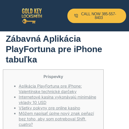
CALL NOW 385-557-
8403
Zábavná Aplikácia
PlayFortuna pre iPhone
tabuľka
Príspevky
Aplikácia PlayFortuna pre iPhone:
Valentínske technické darčeky
Internetové kasína vykonávajú minimálne
vklady 10 USD
Všetky pokyny pre online kasíno
Môžem napísať úplne nový znak peňazí
bez toho, aby som potreboval Shift,
cuatro?