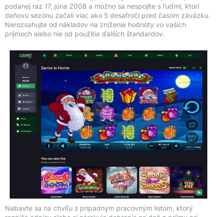
podanej raz 17. júna 2008 a možno sa nespojíte s ľuďmi, ktorí
daňovú sezónu začali viac ako 5 desaťročí pred časom záväzku.
Nerozsahujte od nákladov na zníženie hodnoty vo vašich
príjmoch alebo nie od použitia ďalších štandardov.
Nebavte sa na chvíľu s prípadným pracovným listom, ktorý