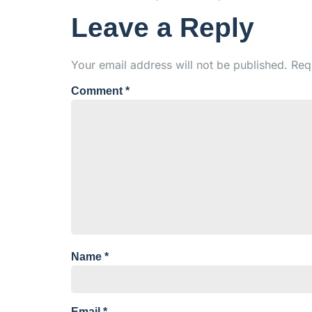
Leave a Reply
Your email address will not be published.
Req
Comment
*
Name
*
Email
*