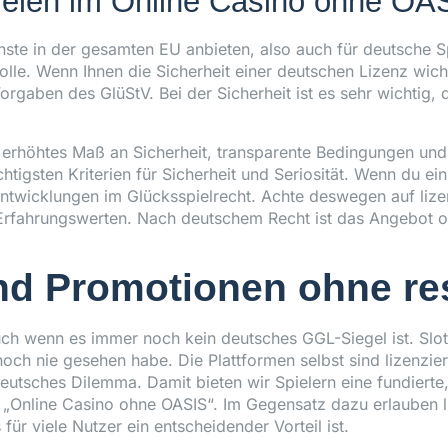
ielen im Online Casino ohne OA
enste in der gesamten EU anbieten, also auch für deutsche 
olle. Wenn Ihnen die Sicherheit einer deutschen Lizenz wicht
rgaben des GlüStV. Bei der Sicherheit ist es sehr wichtig,
 erhöhtes Maß an Sicherheit, transparente Bedingungen und 
tigsten Kriterien für Sicherheit und Seriosität. Wenn du ei
Entwicklungen im Glücksspielrecht. Achte deswegen auf lize
 Erfahrungswerten. Nach deutschem Recht ist das Angebot oh
 Promotionen ohne rest
auch wenn es immer noch kein deutsches GGL-Siegel ist. Slo
noch nie gesehen habe. Die Plattformen selbst sind lizenzier
h deutsches Dilemma. Damit bieten wir Spielern eine fundierte
t „Online Casino ohne OASIS“. Im Gegensatz dazu erlauben 
für viele Nutzer ein entscheidender Vorteil ist.