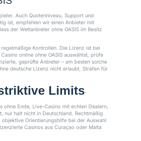
SIS
Spieler. Auch Quotenniveau, Support und
ig ist, empfehlen wir einen Anbieter mit
 dass der Wettanbieter ohne OASIS im Besitz
regelmäßige Kontrollen. Die Lizenz ist bei
n Casino online ohne OASIS auswählst, prüfe
nzierte, geprüfte Anbieter – am besten solche
ne deutsche Lizenz nicht erlaubt, Strafen für
riktive Limits
ts ohne Ende, Live-Casino mit echten Dealern,
t, nur halt nicht in Deutschland. Rechtmäßig
, objektive Orientierungshilfe bei der Auswahl
lizenzierte Casinos aus Curaçao oder Malta