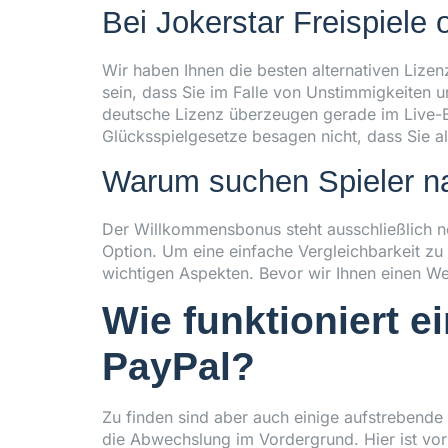
Bei Jokerstar Freispiel
Wir haben Ihnen die besten alternativen Lize
sein, dass Sie im Falle von Unstimmigkeiten 
deutsche Lizenz überzeugen gerade im Live-Bere
Glücksspielgesetze besagen nicht, dass Sie als
Warum suchen Spieler n
Der Willkommensbonus steht ausschließlich n
Option. Um eine einfache Vergleichbarkeit z
wichtigen Aspekten. Bevor wir Ihnen einen We
Wie funktioniert e
PayPal?
Zu finden sind aber auch einige aufstrebende 
die Abwechslung im Vordergrund. Hier ist vor 