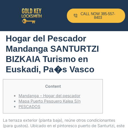
CALL NOW 385-557-
8403
Hogar del Pescador
Mandanga SANTURTZI
BIZKAIA Turismo en
Euskadi, Pa�s Vasco
Content
Mandanga – Hogar del pescador
Mapa Puerto Pesquero Kalea S/n
PESCADOS
La terraza exterior (planta baja), reúne otros condicionantes
(para gustos). Ubicado en el pintoresco puerto de Santurtzi, este