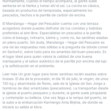
Normalmente, cuando el tiempo acompaña, la gente suele
sentarse en la hierba y tomar ahí el sol. La cocina es clásica,
basada en productos de temporada, especialmente los
pescados, hechos a la parrilla de carbón de encina.
El Mandanga – Hogar del Pescador cuenta con una terraza
acogedora donde puedes disfrutar de tus comidas y bebidas
preferidas al aire libre. Especialistas en pescados a la parrilla
como el besugo, txitxarro, lubina y, como no, las sardinas asadas
en pleno puerto. Sin duda, Mandanga – Hogar del Pescador es
una de las respuestas más sólidas a la pregunta de dónde comer
en Santurtzi, sobre todo para los amantes del buen pescado. Es
el lugar ideal para quien valora la calidad de una buena
marisquería y el sabor auténtico de la parrilla por encima del lujo
y la sofisticación en el ambiente.
Leer más Un gran lugar para tener sardinas recién asadas sobre
brasas. El día de la procesión, el día 16 de julio, la virgen, de unos
130 kg y abarrotada de flores, sale de la Iglesia de San Jorge a
hombros de diez arrantzales (pescadores). La transportan desde
la iglesia al puerto pesquero y durante, la gente suele piropearla
y contemplar su belleza. Una vez llega a la rampa del puerto, se
la sube a la embarcación Karmengo Ama Birjinia, de donde se
iniciará su salida al Abra.