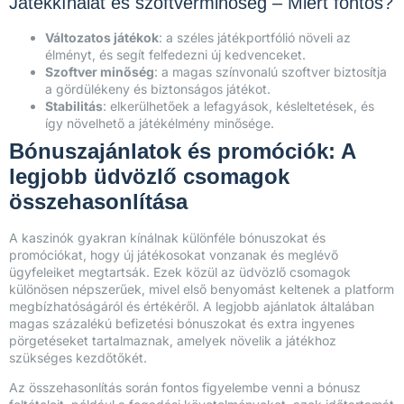
Játékkínálat és szoftverminőség – Miért fontos?
Változatos játékok
: a széles játékportfólió növeli az
élményt, és segít felfedezni új kedvenceket.
Szoftver minőség
: a magas színvonalú szoftver biztosítja
a gördülékeny és biztonságos játékot.
Stabilitás
: elkerülhetőek a lefagyások, késleltetések, és
így növelhető a játékélmény minősége.
Bónuszajánlatok és promóciók: A
legjobb üdvözlő csomagok
összehasonlítása
A kaszinók gyakran kínálnak különféle bónuszokat és
promóciókat, hogy új játékosokat vonzanak és meglévő
ügyfeleiket megtartsák. Ezek közül az üdvözlő csomagok
különösen népszerűek, mivel első benyomást keltenek a platform
megbízhatóságáról és értékéről. A legjobb ajánlatok általában
magas százalékú befizetési bónuszokat és extra ingyenes
pörgetéseket tartalmaznak, amelyek növelik a játékhoz
szükséges kezdőtőkét.
Az összehasonlítás során fontos figyelembe venni a bónusz