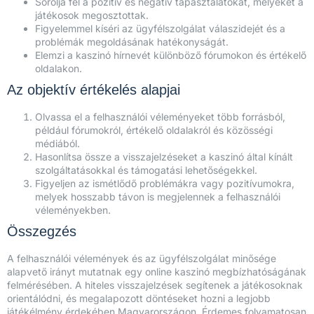
Sorolja fel a pozitív és negatív tapasztalatokat, melyeket a
játékosok megosztottak.
Figyelemmel kíséri az ügyfélszolgálat válaszidejét és a
problémák megoldásának hatékonyságát.
Elemzi a kaszinó hírnevét különböző fórumokon és értékelő
oldalakon.
Az objektív értékelés alapjai
Olvassa el a felhasználói véleményeket több forrásból,
például fórumokról, értékelő oldalakról és közösségi
médiából.
Hasonlítsa össze a visszajelzéseket a kaszinó által kínált
szolgáltatásokkal és támogatási lehetőségekkel.
Figyeljen az ismétlődő problémákra vagy pozitívumokra,
melyek hosszabb távon is megjelennek a felhasználói
véleményekben.
Összegzés
A felhasználói vélemények és az ügyfélszolgálat minősége
alapvető irányt mutatnak egy online kaszinó megbízhatóságának
felmérésében. A hiteles visszajelzések segítenek a játékosoknak
orientálódni, és megalapozott döntéseket hozni a legjobb
játékélmény érdekében Magyarországon. Érdemes folyamatosan