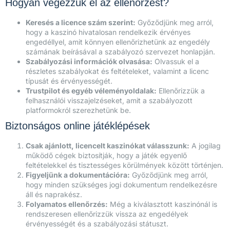
Hogyan végezzük el az ellenőrzést?
Keresés a licence szám szerint:
Győződjünk meg arról,
hogy a kaszinó hivatalosan rendelkezik érvényes
engedéllyel, amit könnyen ellenőrizhetünk az engedély
számának beírásával a szabályozó szervezet honlapján.
Szabályozási információk olvasása:
Olvassuk el a
részletes szabályokat és feltételeket, valamint a licenc
típusát és érvényességét.
Trustpilot és egyéb véleményoldalak:
Ellenőrizzük a
felhasználói visszajelzéseket, amit a szabályozott
platformokról szerezhetünk be.
Biztonságos online játéklépések
Csak ajánlott, licencelt kaszinókat válasszunk:
A jogilag
működő cégek biztosítják, hogy a játék egyenlő
feltételekkel és tisztességes körülmények között történjen.
Figyeljünk a dokumentációra:
Győződjünk meg arról,
hogy minden szükséges jogi dokumentum rendelkezésre
áll és naprakész.
Folyamatos ellenőrzés:
Még a kiválasztott kaszinónál is
rendszeresen ellenőrizzük vissza az engedélyek
érvényességét és a szabályozási státuszt.