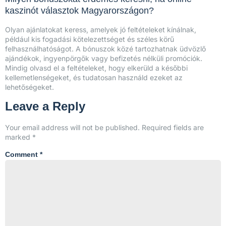
kaszinót választok Magyarországon?
Olyan ajánlatokat keress, amelyek jó feltételeket kínálnak,
például kis fogadási kötelezettséget és széles körű
felhasználhatóságot. A bónuszok közé tartozhatnak üdvözlő
ajándékok, ingyenpörgők vagy befizetés nélküli promóciók.
Mindig olvasd el a feltételeket, hogy elkerüld a későbbi
kellemetlenségeket, és tudatosan használd ezeket az
lehetőségeket.
Leave a Reply
Your email address will not be published.
Required fields are
marked
*
Comment
*