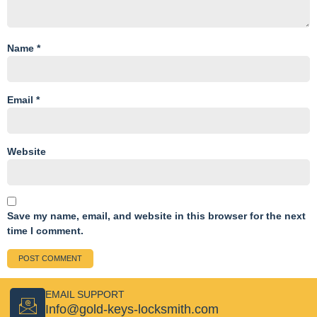
Name
*
Email
*
Website
Save my name, email, and website in this browser for the next
time I comment.
EMAIL SUPPORT
Info@gold-keys-locksmith.com