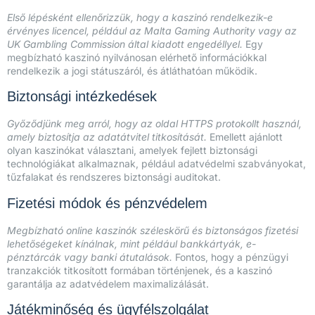
Első lépésként ellenőrizzük, hogy a kaszinó rendelkezik-e
érvényes licencel, például az Malta Gaming Authority vagy az
UK Gambling Commission által kiadott engedéllyel.
Egy
megbízható kaszinó nyilvánosan elérhető információkkal
rendelkezik a jogi státuszáról, és átláthatóan működik.
Biztonsági intézkedések
Győződjünk meg arról, hogy az oldal HTTPS protokollt használ,
amely biztosítja az adatátvitel titkosítását.
Emellett ajánlott
olyan kaszinókat választani, amelyek fejlett biztonsági
technológiákat alkalmaznak, például adatvédelmi szabványokat,
tűzfalakat és rendszeres biztonsági auditokat.
Fizetési módok és pénzvédelem
Megbízható online kaszinók széleskörű és biztonságos fizetési
lehetőségeket kínálnak, mint például bankkártyák, e-
pénztárcák vagy banki átutalások.
Fontos, hogy a pénzügyi
tranzakciók titkosított formában történjenek, és a kaszinó
garantálja az adatvédelem maximalizálását.
Játékminőség és ügyfélszolgálat