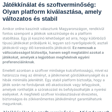
Játékkínálat és szoftverminőség:
Olyan platform kiválasztása, amely
változatos és stabil
Amikor online kaszinót választunk Magyarországon, rendkívül
fontos szempont a játékok sokszínűsége és a platform
stabilitása. Egy jó kaszinó lehetőséget ad arra, hogy különböző
típusú játékokat próbáljunk ki, legyen szó nyerőgépekről, asztali
játékokról vagy élő kereskedős játékokról.
Ez nemcsak a
változatosságot biztosítja, hanem segít megtalálni azokat a
játékokat, amelyek a legjobban megfelelnek egyéni
preferenciáinknak
.
Emellett azonban a szoftver minősége kulcsfontosságú, mivel ez
határozza meg az élményt, a játékmenet gördülékenységét és a
hibák minimális jelenlétét. Egy stabil platform biztosítja, hogy a
játék során ne forduljanak elő akadozások vagy lefagyások,
amelyek ronthatják a szórakozást és befolyásolhatják a nyerési
esélyeket. A megfelelő szoftver kiválasztásával élvezetes,
biztonságos és zökkenőmentes játékélményt garantálhatunk
magunknak.