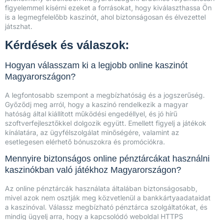
figyelemmel kísérni ezeket a forrásokat, hogy kiválaszthassa Ön
is a legmegfelelőbb kaszinót, ahol biztonságosan és élvezettel
játszhat.
Kérdések és válaszok:
Hogyan válasszam ki a legjobb online kaszinót
Magyarországon?
A legfontosabb szempont a megbízhatóság és a jogszerűség.
Győződj meg arról, hogy a kaszinó rendelkezik a magyar
hatóság által kiállított működési engedéllyel, és jó hírű
szoftverfejlesztőkkel dolgozik együtt. Emellett figyelj a játékok
kínálatára, az ügyfélszolgálat minőségére, valamint az
esetlegesen elérhető bónuszokra és promóciókra.
Mennyire biztonságos online pénztárcákat használni
kaszinókban való játékhoz Magyarországon?
Az online pénztárcák használata általában biztonságosabb,
mivel azok nem osztják meg közvetlenül a bankkártyaadataidat
a kaszinóval. Válassz megbízható pénztárca szolgáltatókat, és
mindig ügyelj arra, hogy a kapcsolódó weboldal HTTPS