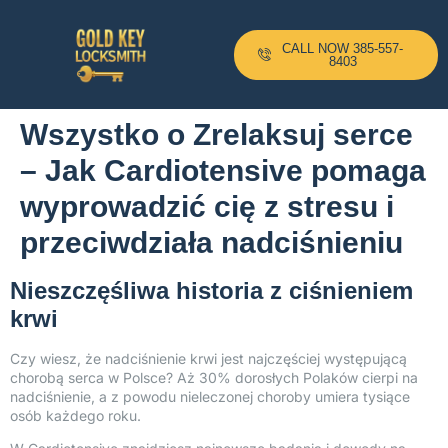
CALL NOW 385-557-
8403
Wszystko o Zrelaksuj serce
– Jak Cardiotensive pomaga
wyprowadzić cię z stresu i
przeciwdziała nadciśnieniu
Nieszczęśliwa historia z ciśnieniem
krwi
Czy wiesz, że nadciśnienie krwi jest najczęściej występującą
chorobą serca w Polsce? Aż 30% dorosłych Polaków cierpi na
nadciśnienie, a z powodu nieleczonej choroby umiera tysiące
osób każdego roku.