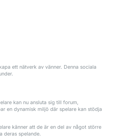
kapa ett nätverk av vänner. Denna sociala
under.
lare kan nu ansluta sig till forum,
par en dynamisk miljö där spelare kan stödja
lare känner att de är en del av något större
ka deras spelande.