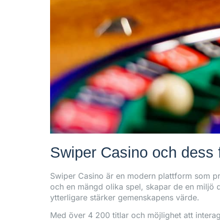
Swiper Casino och dess
Swiper Casino är en modern plattform som pri
och en mängd olika spel, skapar de en miljö d
ytterligare stärker gemenskapens värde.
Med över 4 200 titlar och möjlighet att inter