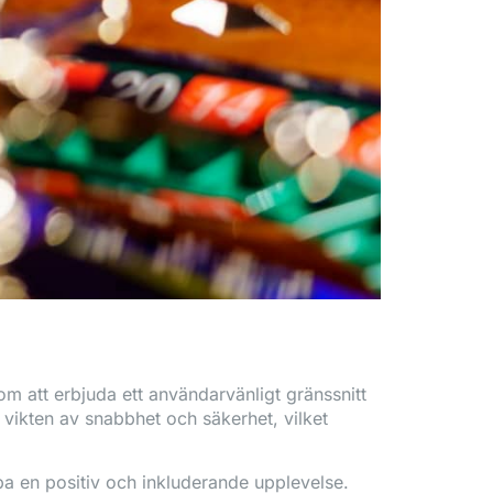
m att erbjuda ett användarvänligt gränssnitt
 vikten av snabbhet och säkerhet, vilket
pa en positiv och inkluderande upplevelse.