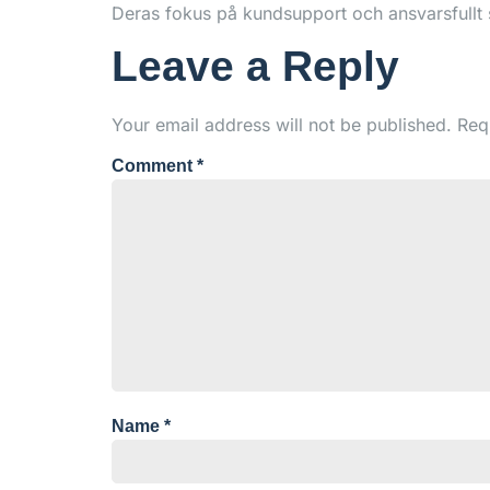
Deras fokus på kundsupport och ansvarsfullt s
Leave a Reply
Your email address will not be published.
Req
Comment
*
Name
*