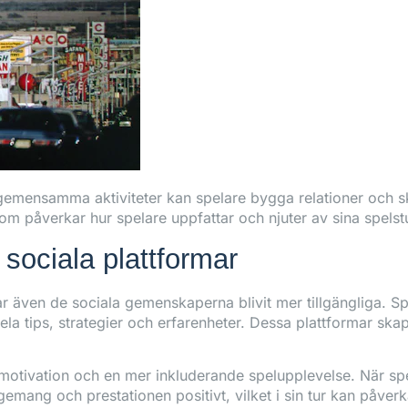
 gemensamma aktiviteter kan spelare bygga relationer och s
 som påverkar hur spelare uppfattar och njuter av sina spelst
sociala plattformar
 även de sociala gemenskaperna blivit mer tillgängliga. Spe
la tips, strategier och erfarenheter. Dessa plattformar ska
motivation och en mer inkluderande spelupplevelse. När spe
emang och prestationen positivt, vilket i sin tur kan påver