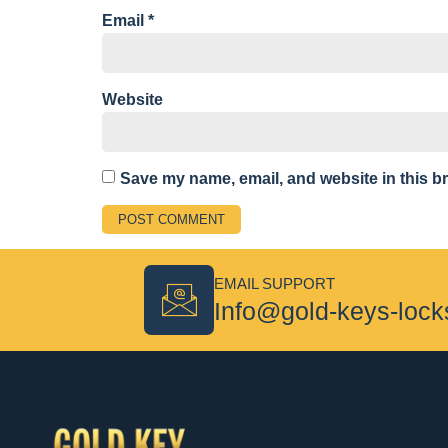
Email
*
Website
Save my name, email, and website in this br
EMAIL SUPPORT
Info@gold-keys-loc