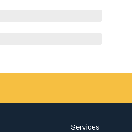
Services