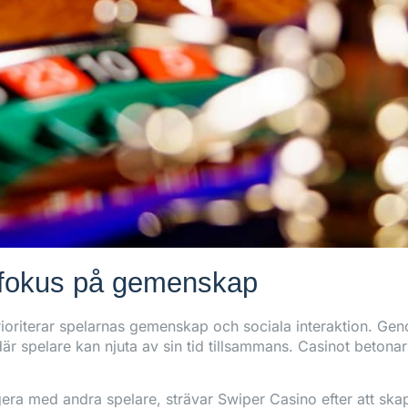
 fokus på gemenskap
oriterar spelarnas gemenskap och sociala interaktion. Geno
är spelare kan njuta av sin tid tillsammans. Casinot betonar
agera med andra spelare, strävar Swiper Casino efter att ska